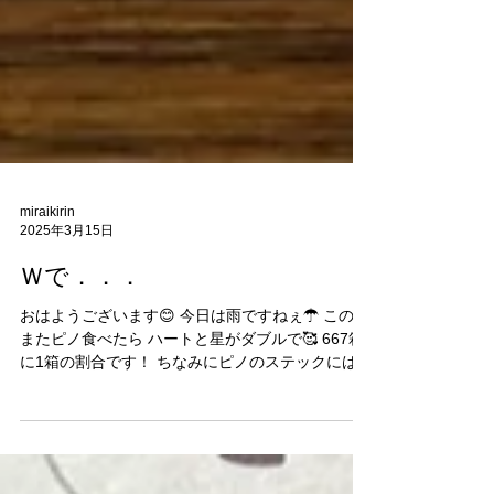
miraikirin
2025年3月15日
Ｗで．．．
おはようございます😊 今日は雨ですねぇ☂ この前
またピノ食べたら ハートと星がダブルで🥰 667箱
に1箱の割合です！ ちなみにピノのステックには
１～７２まで数学が書いてあり その番号でその日
の運勢が 占う事が出来るんです(^_-)-☆ そして最
近はコアラのマーチで...