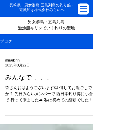
長崎県 男女群島 五島列島の釣り船・
遊漁船は株式会社みらいへ
男女群島・五島列島
遊漁船キリンでいく釣りの聖地
ブログ
miraikirin
2025年3月22日
みんなで．．．
皆さんおはようございます😊 何してお過ごしです
か？ 先日みらいメンバーで 西日本釣り博に小倉ま
で 行って来ました🚙 私は初めての経験でした！
色々なメーカーさんがいたり お客様が出店してい
た ブースに行ってとても 楽しかったです！ 特にポ
ーターの坂口君は 目がきらきら✨...