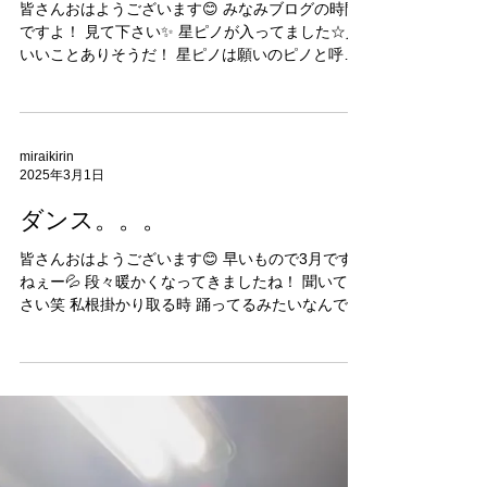
miraikirin
2025年3月8日
ラッキー☆彡
皆さんおはようございます😊 みなみブログの時間
ですよ！ 見て下さい✨ 星ピノが入ってました☆彡
いいことありそうだ！ 星ピノは願いのピノと呼ば
れていて 1箱に1個の場合4.8％ （22箱に1箱） 1箱
に2個の場合0.2％ （500箱に1箱） そしてなんと...
miraikirin
2025年3月1日
ダンス。。。
皆さんおはようございます😊 早いもので3月です
ねぇー💦 段々暖かくなってきましたね！ 聞いて下
さい笑 私根掛かり取る時 踊ってるみたいなんです
😹 根掛かりダンス笑 男女群島初ですかねぇー い
や！釣り界初ですねぇ✨ もしかしたら流行るかも
しれません笑...