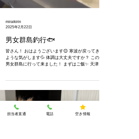
miraikirin
2025年2月22日
男女群島釣行🐟
皆さん！ おはようございます😊 寒波が戻ってきた
ような気がします💦 体調は大丈夫ですか？ この前
男女群島に行って来ました！ まずはご飯✨ 天津飯
に焼きおにぎり 明石焼きに焼きそば．．． 豪華す
担当者直通
電話
空き情報
ぎました💕 焼きそばは屋台の味がして 美味しかっ
たなー アラ釣は雨で...