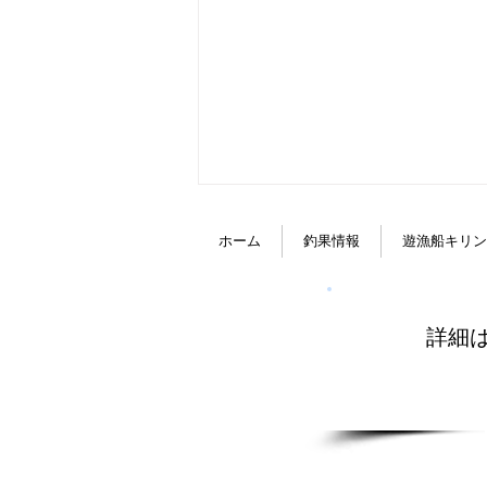
みんなで．．．
ホーム
釣果情報
遊漁船キリン
皆さんおはようございます😊 何
してお過ごしですか？ 先日みら
いメンバーで 西日本釣り博に小
詳細
倉まで 行って来ました🚙 私は初
めての経験でした！ 色々なメー
カーさんがいたり お客様が出店
していた ブースに行ってとても
楽しかったです！ 特にポーター
の坂口君は 目がきらきら✨...