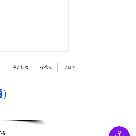
せ
空き情報
提携先
ブログ
キー☆彡
通）
-9