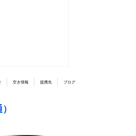
せ
空き情報
提携先
ブログ
キー☆彡
通）