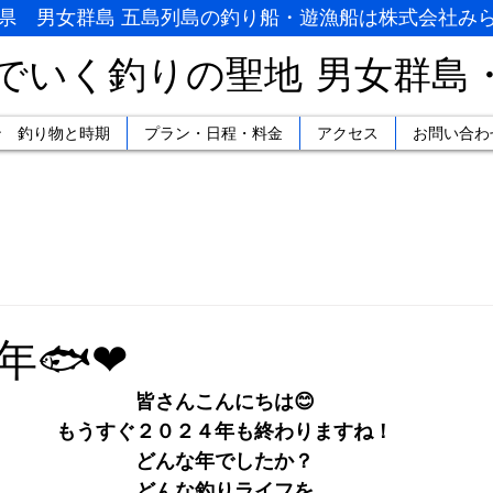
県 男女群島 五島列島の釣り船・遊漁船は株式会社み
でいく釣りの聖地
男女群島
ン 釣り物と時期
プラン・日程・料金
アクセス
お問い合わ
日
年🐟❤
皆さんこんにちは😊
もうすぐ２０２４年も終わりますね！
どんな年でしたか？
どんな釣りライフを