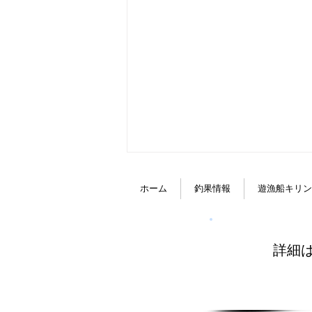
みんなで．．．
ホーム
釣果情報
遊漁船キリン
皆さんおはようございます😊 何
してお過ごしですか？ 先日みら
いメンバーで 西日本釣り博に小
詳細
倉まで 行って来ました🚙 私は初
めての経験でした！ 色々なメー
カーさんがいたり お客様が出店
していた ブースに行ってとても